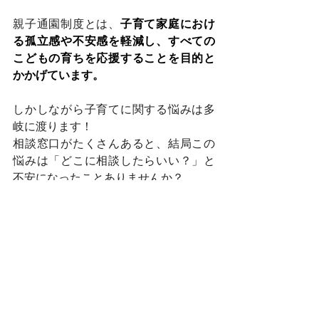
親子通園制度とは、
子育て家庭におけ
る孤立感や不安感を軽減し、すべての
こどもの育ちを応援することを目的と
かかげています。
しかしながら子育てに関する悩みは多
岐に渡ります！
相談窓口がたくさんあると、結局この
悩みは「どこに相談したらいい？」と
不安になったことありませんか？
そんな時に高槻市で、まず最初に対応
してくれるのが
子育て総合支援センタ
ー
という事が今回の質問を通じて分かり
ました！
皆さん、何かあった際はまずは、子育