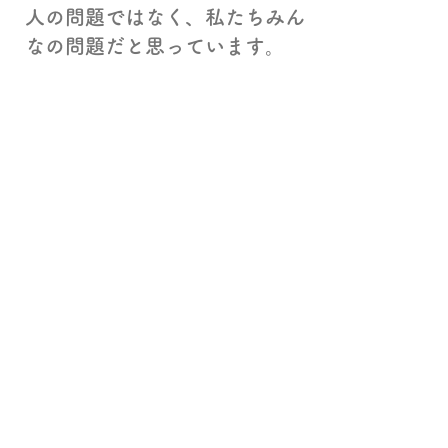
人の問題ではなく、私たちみん
なの問題だと思っています。
誰もが安心して暮らせるまちを
目指し、これからも現場の声を
市政へ届けていきます。
■ 受賞歴
NHK障害福祉賞・優秀賞（第
57回）
エピソードアワード「障害とは
何か？」準グランプリ
ワーキングアワード アイデア
賞受賞