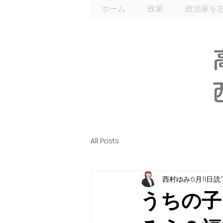
ホーム
政策
政治家を
All Posts
西村ゆみ
6月11日
読
うちの子