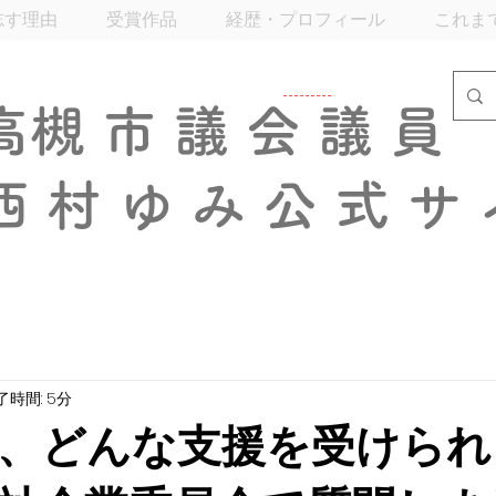
志す理由
受賞作品
経歴・プロフィール
これま
​高槻市議会議員
西村ゆみ公式サ
了時間: 5分
、どんな支援を受けられ