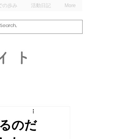
での歩み
活動日記
More
イト
るのだ