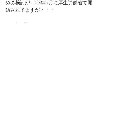
めの検討が、23年5月に厚生労働省で開
始されてますが・・・
まだ何も決まってないようです。そし
て高槻市だけでなくどの市町村もすべ
て行う事業なのですね！！
障害のある方は増加傾向にあり、障害
福祉サービス等の利用も増えているか
らこそ、より多くの方が適切なサービ
スを受けられるように、現場スタッフ
の処遇改善や報酬体系が求められま
す。
次回は一般質問です。
また改めてご報告します！